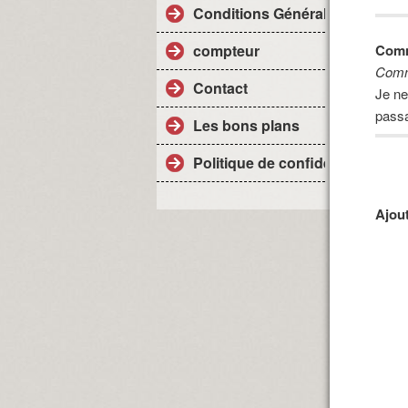
Conditions Générales de vente
compteur
Comm
Comm
Contact
Je ne
passa
Les bons plans
Politique de confidentialité
Ajou