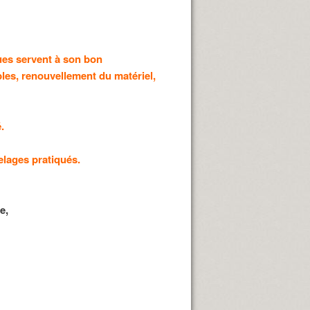
ues servent à son bon
es, renouvellement du matériel,
.
elages pratiqués.
ue,