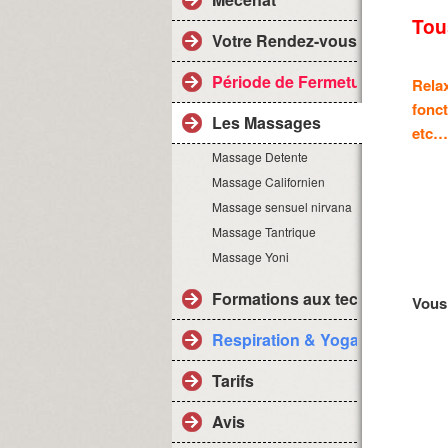
Tou
Votre Rendez-vous
Période de Fermeture
Relax
fonc
Les Massages
etc…
Massage Detente
Massage Californien
Massage sensuel nirvana
Massage Tantrique
Massage Yoni
Formations aux techniques d
Vous
Respiration & Yoga
Tarifs
Avis